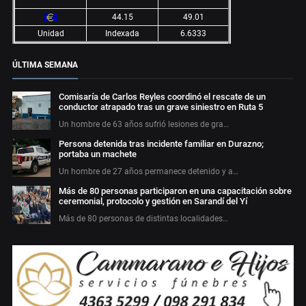
44.15
49.01
Unidad
Indexada
6.6333
ÚLTIMA SEMANA
Comisaría de Carlos Reyles coordinó el rescate de un
conductor atrapado tras un grave siniestro en Ruta 5
Un hombre de 63 años sufrió lesiones de gra…
Persona detenida tras incidente familiar en Durazno;
portaba un machete
Un hombre de 27 años permanece detenido y a…
Más de 80 personas participaron en una capacitación sobre
ceremonial, protocolo y gestión en Sarandí del Yí
Más de 80 personas de distintas localidades…