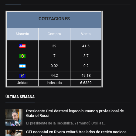
COTIZACIONES
Moneda
Compra
Venta
39
41.5
7
8.7
0.02
0.2
44.2
49.18
Unidad
Indexada
6.6339
ÚLTIMA SEMANA
Presidente Orsi destacó legado humano y profesional de
Gabriel Rossi
El presidente de la República, Yamandú Orsi, as…
CTI neonatal en Rivera evitará traslados de recién nacidos