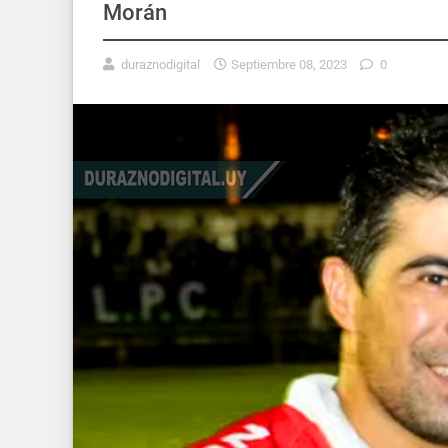
Morán
duraznodigital
Septiembre 08, 2023
0