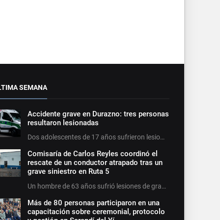
LTIMA SEMANA
Accidente grave en Durazno: tres personas
resultaron lesionadas
Dos adolescentes de 17 años sufrieron lesio…
Comisaría de Carlos Reyles coordinó el
rescate de un conductor atrapado tras un
grave siniestro en Ruta 5
Un hombre de 63 años sufrió lesiones de gra…
Más de 80 personas participaron en una
capacitación sobre ceremonial, protocolo