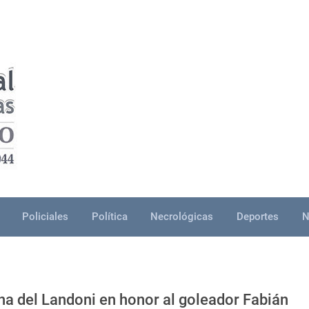
Policiales
Política
Necrológicas
Deportes
N
buna del Landoni en honor al goleador Fabián