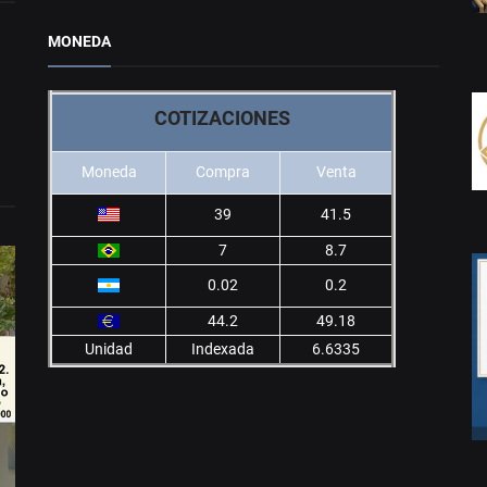
MONEDA
COTIZACIONES
Moneda
Compra
Venta
39
41.5
7
8.7
0.02
0.2
44.2
49.18
Unidad
Indexada
6.6335