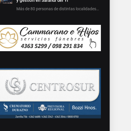
y gestión en Sarandí del Yí
Más de 80 personas de distintas localidades…