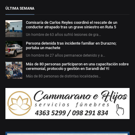
ÚLTIMA SEMANA
Comisaría de Carlos Reyles coordinó el rescate de un
conductor atrapado tras un grave siniestro en Ruta 5
Un hombre de 63 años sufrió lesiones de gra…
Persona detenida tras incidente familiar en Durazno;
portaba un machete
Un hombre de 27 años permanece detenido y a…
Más de 80 personas participaron en una capacitación sobre
ceremonial, protocolo y gestión en Sarandí del Yí
Más de 80 personas de distintas localidades…