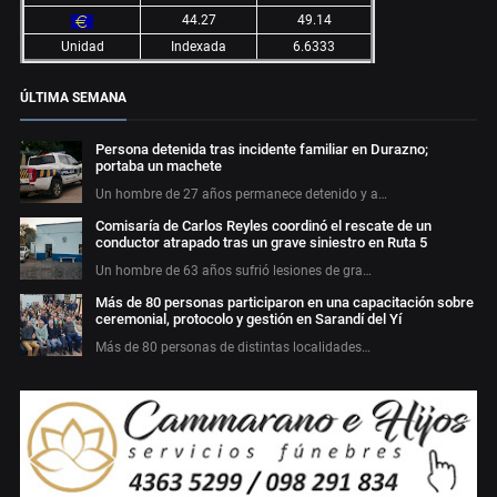
44.27
49.14
Unidad
Indexada
6.6333
ÚLTIMA SEMANA
Persona detenida tras incidente familiar en Durazno;
portaba un machete
Un hombre de 27 años permanece detenido y a…
Comisaría de Carlos Reyles coordinó el rescate de un
conductor atrapado tras un grave siniestro en Ruta 5
Un hombre de 63 años sufrió lesiones de gra…
Más de 80 personas participaron en una capacitación sobre
ceremonial, protocolo y gestión en Sarandí del Yí
Más de 80 personas de distintas localidades…