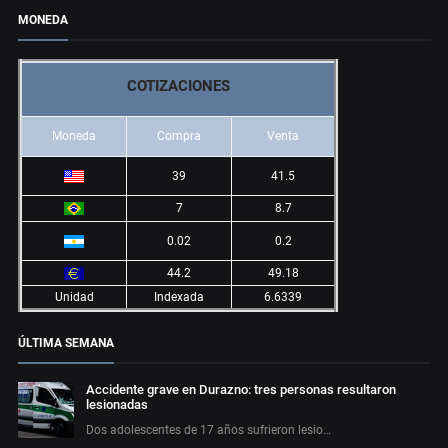
MONEDA
COTIZACIONES
Moneda
Compra
Venta
39
41.5
7
8.7
0.02
0.2
44.2
49.18
Unidad
Indexada
6.6339
ÚLTIMA SEMANA
Accidente grave en Durazno: tres personas resultaron
lesionadas
Dos adolescentes de 17 años sufrieron lesio…