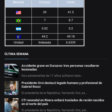
Moneda
Compra
Venta
39
41.5
7
8.7
0.02
0.2
44.2
49.18
Unidad
Indexada
6.6339
ÚLTIMA SEMANA
Accidente grave en Durazno: tres personas resultaron
lesionadas
Dos adolescentes de 17 años sufrieron lesio…
Presidente Orsi destacó legado humano y profesional de
Gabriel Rossi
El presidente de la República, Yamandú Orsi, as…
CTI neonatal en Rivera evitará traslados de recién nacidos
en el norte del país
El presidente de la República, Yamandú Orsi, par…