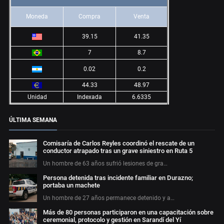
Moneda
Compra
Venta
39.15
41.35
7
8.7
0.02
0.2
44.33
48.97
Unidad
Indexada
6.6335
ÚLTIMA SEMANA
Comisaría de Carlos Reyles coordinó el rescate de un
conductor atrapado tras un grave siniestro en Ruta 5
Un hombre de 63 años sufrió lesiones de gra…
Persona detenida tras incidente familiar en Durazno;
portaba un machete
Un hombre de 27 años permanece detenido y a…
Más de 80 personas participaron en una capacitación sobre
ceremonial, protocolo y gestión en Sarandí del Yí