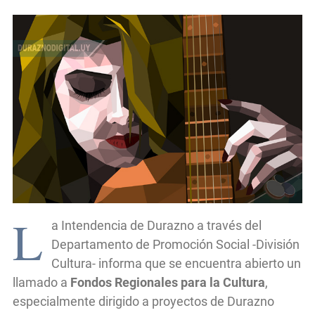
L
a Intendencia de Durazno a través del
Departamento de Promoción Social -División
Cultura- informa que se encuentra abierto un
llamado a
Fondos Regionales para la Cultura
,
especialmente dirigido a proyectos de Durazno