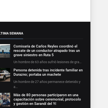
LTIMA SEMANA
Comisaría de Carlos Reyles coordinó el
rescate de un conductor atrapado tras un
grave siniestro en Ruta 5
Un hombre de 63 años sufrió lesiones de gra…
Persona detenida tras incidente familiar en
Durazno; portaba un machete
Un hombre de 27 años permanece detenido y
a…
Más de 80 personas participaron en una
capacitación sobre ceremonial, protocolo
y gestión en Sarandí del Yí