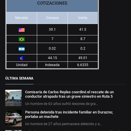
COTIZACIONES
Moneda
Compra
Venta
39.1
41.5
7
8.7
0.02
0.2
44.15
49.01
Unidad
Indexada
6.6335
ÚLTIMA SEMANA
Comisaría de Carlos Reyles coordinó el rescate de un
conductor atrapado tras un grave siniestro en Ruta 5
Un hombre de 63 años sufrió lesiones de gra…
Persona detenida tras incidente familiar en Durazno;
portaba un machete
Un hombre de 27 años permanece detenido y a…