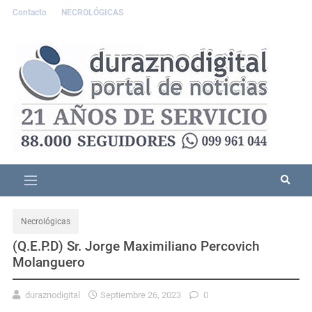
Contacto
NECROLÓGICAS
Necrológicas
(Q.E.P.D) Sr. Jorge Maximiliano Percovich
Molanguero
duraznodigital
Septiembre 26, 2023
0