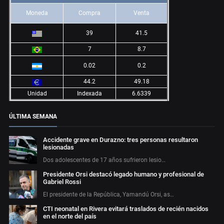
Moneda
Compra
Venta
39
41.5
7
8.7
0.02
0.2
44.2
49.18
Unidad
Indexada
6.6339
ÚLTIMA SEMANA
Accidente grave en Durazno: tres personas resultaron
lesionadas
Dos adolescentes de 17 años sufrieron lesio…
Presidente Orsi destacó legado humano y profesional de
Gabriel Rossi
El presidente de la República, Yamandú Orsi, as…
CTI neonatal en Rivera evitará traslados de recién nacidos
en el norte del país