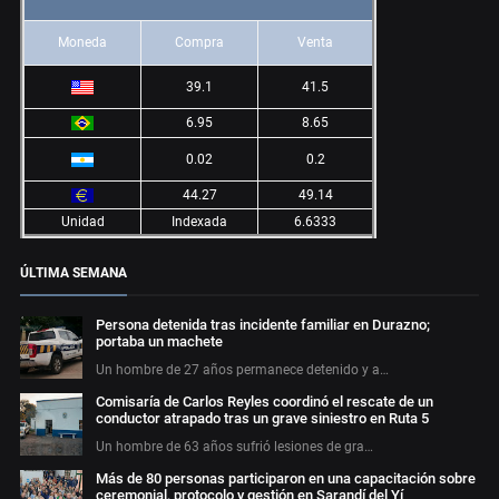
Moneda
Compra
Venta
39.1
41.5
6.95
8.65
0.02
0.2
44.27
49.14
Unidad
Indexada
6.6333
ÚLTIMA SEMANA
Persona detenida tras incidente familiar en Durazno;
portaba un machete
Un hombre de 27 años permanece detenido y a…
Comisaría de Carlos Reyles coordinó el rescate de un
conductor atrapado tras un grave siniestro en Ruta 5
Un hombre de 63 años sufrió lesiones de gra…
Más de 80 personas participaron en una capacitación sobre
ceremonial, protocolo y gestión en Sarandí del Yí