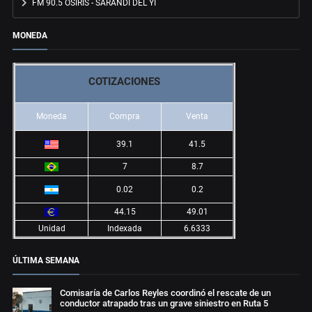
FM 90.5 OSIRIS - SARANDÍ DEL YÍ
MONEDA
COTIZACIONES
Moneda
Compra
Venta
39.1
41.5
7
8.7
0.02
0.2
44.15
49.01
Unidad
Indexada
6.6333
ÚLTIMA SEMANA
Comisaría de Carlos Reyles coordinó el rescate de un
conductor atrapado tras un grave siniestro en Ruta 5