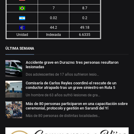
7
8.7
0.02
0.2
44.2
49.18
Unidad
Indexada
6.6335
ÚLTIMA SEMANA
Accidente grave en Durazno: tres personas resultaron
lesionadas
Dos adolescentes de 17 años sufrieron lesio…
Comisaría de Carlos Reyles coordinó el rescate de un
conductor atrapado tras un grave siniestro en Ruta 5
Un hombre de 63 años sufrió lesiones de gra…
Más de 80 personas participaron en una capacitación sobre
ceremonial, protocolo y gestión en Sarandí del Yí
Más de 80 personas de distintas localidades…