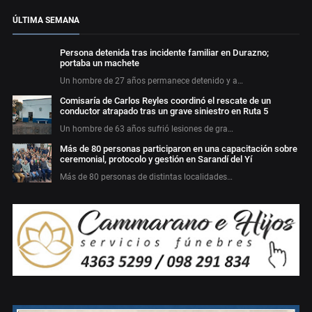
ÚLTIMA SEMANA
Persona detenida tras incidente familiar en Durazno;
portaba un machete
Un hombre de 27 años permanece detenido y a…
Comisaría de Carlos Reyles coordinó el rescate de un
conductor atrapado tras un grave siniestro en Ruta 5
Un hombre de 63 años sufrió lesiones de gra…
Más de 80 personas participaron en una capacitación sobre
ceremonial, protocolo y gestión en Sarandí del Yí
Más de 80 personas de distintas localidades…