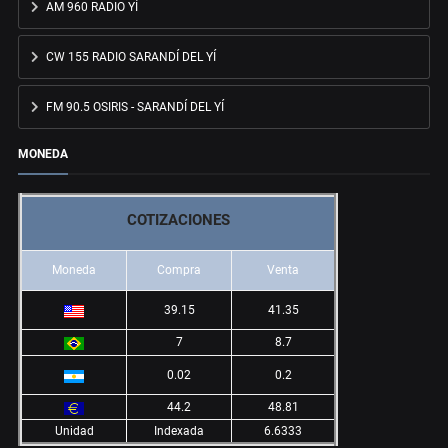
AM 960 RADIO YÍ
CW 155 RADIO SARANDÍ DEL YÍ
FM 90.5 OSIRIS - SARANDÍ DEL YÍ
MONEDA
COTIZACIONES
Moneda
Compra
Venta
39.15
41.35
7
8.7
0.02
0.2
44.2
48.81
Unidad
Indexada
6.6333