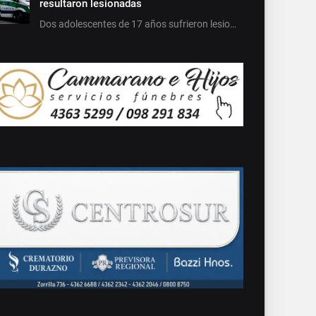
resultaron lesionadas
Dos adolescentes de 17 años sufrieron lesio…