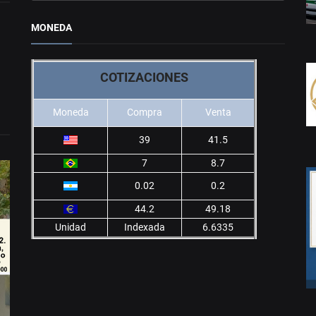
MONEDA
COTIZACIONES
Moneda
Compra
Venta
39
41.5
7
8.7
0.02
0.2
44.2
49.18
Unidad
Indexada
6.6335