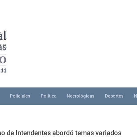
Policiales
Política
Necrológicas
Deportes
N
o de Intendentes abordó temas variados