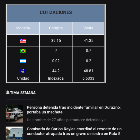
COTIZACIONES
Moneda
Compra
Venta
39.15
41.35
7
8.7
0.02
0.2
44.2
48.81
Unidad
Indexada
6.6333
ÚLTIMA SEMANA
Persona detenida tras incidente familiar en Durazno;
portaba un machete
Un hombre de 27 años permanece detenido y a…
Comisaría de Carlos Reyles coordinó el rescate de un
conductor atrapado tras un grave siniestro en Ruta 5