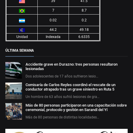
39
41.5
7
8.7
0.02
0.2
44.2
49.18
Unidad
Indexada
6.6335
ÚLTIMA SEMANA
Accidente grave en Durazno: tres personas resultaron
lesionadas
Dos adolescentes de 17 años sufrieron lesio…
Comisaría de Carlos Reyles coordinó el rescate de un
conductor atrapado tras un grave siniestro en Ruta 5
Un hombre de 63 años sufrió lesiones de gra…
Más de 80 personas participaron en una capacitación sobre
ceremonial, protocolo y gestión en Sarandí del Yí
Más de 80 personas de distintas localidades…