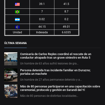
39.1
41.5
7
8.7
0.02
0.2
44.15
49.01
Unidad
Indexada
6.6335
ÚLTIMA SEMANA
Comisaría de Carlos Reyles coordinó el rescate de un
conductor atrapado tras un grave siniestro en Ruta 5
Un hombre de 63 años sufrió lesiones de gra…
Persona detenida tras incidente familiar en Durazno;
portaba un machete
Un hombre de 27 años permanece detenido y a…
Más de 80 personas participaron en una capacitación sobre
ceremonial, protocolo y gestión en Sarandí del Yí
Más de 80 personas de distintas localidades…