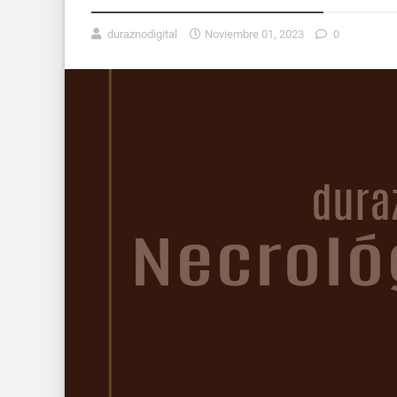
duraznodigital
Noviembre 01, 2023
0