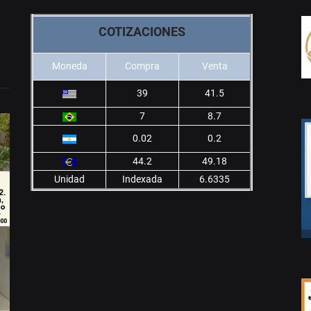
COTIZACIONES
Moneda
Compra
Venta
39
41.5
7
8.7
0.02
0.2
44.2
49.18
Unidad
Indexada
6.6335