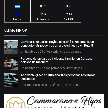
0.02
0.2
44.2
49.18
Unidad
Indexada
6.6335
ÚLTIMA SEMANA
Comisaría de Carlos Reyles coordinó el rescate de un
conductor atrapado tras un grave siniestro en Ruta 5
Un hombre de 63 años sufrió lesiones de gra…
Persona detenida tras incidente familiar en Durazno;
portaba un machete
Un hombre de 27 años permanece detenido y a…
Accidente grave en Durazno: tres personas resultaron
lesionadas
Dos adolescentes de 17 años sufrieron lesio…