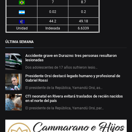
7
8.7
0.02
0.2
44.2
49.18
Unidad
Indexada
6.6339
ÚLTIMA SEMANA
Accidente grave en Durazno: tres personas resultaron
lesionadas
Dos adolescentes de 17 años sufrieron lesio…
Presidente Orsi destacó legado humano y profesional de
Gabriel Rossi
El presidente de la República, Yamandú Orsi, as…
CTI neonatal en Rivera evitará traslados de recién nacidos
en el norte del país
El presidente de la República, Yamandú Orsi, par…