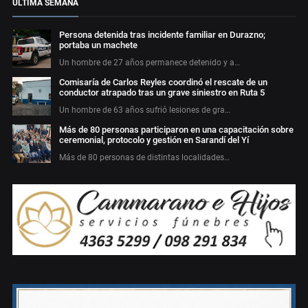
ÚLTIMA SEMANA
Persona detenida tras incidente familiar en Durazno;
portaba un machete
Un hombre de 27 años permanece detenido y a…
Comisaría de Carlos Reyles coordinó el rescate de un
conductor atrapado tras un grave siniestro en Ruta 5
Un hombre de 63 años sufrió lesiones de gra…
Más de 80 personas participaron en una capacitación sobre
ceremonial, protocolo y gestión en Sarandí del Yí
Más de 80 personas de distintas localidades…