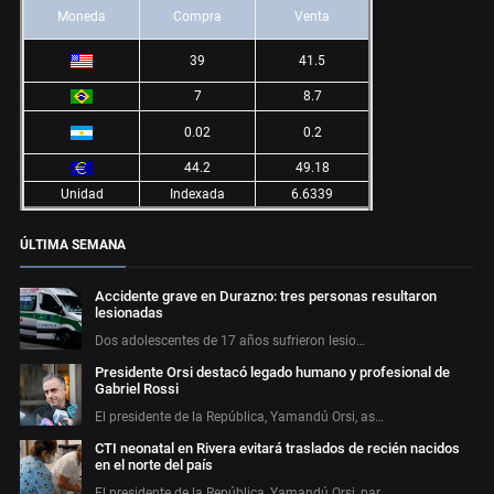
Moneda
Compra
Venta
39
41.5
7
8.7
0.02
0.2
44.2
49.18
Unidad
Indexada
6.6339
ÚLTIMA SEMANA
Accidente grave en Durazno: tres personas resultaron
lesionadas
Dos adolescentes de 17 años sufrieron lesio…
Presidente Orsi destacó legado humano y profesional de
Gabriel Rossi
El presidente de la República, Yamandú Orsi, as…
CTI neonatal en Rivera evitará traslados de recién nacidos
en el norte del país
El presidente de la República, Yamandú Orsi, par…