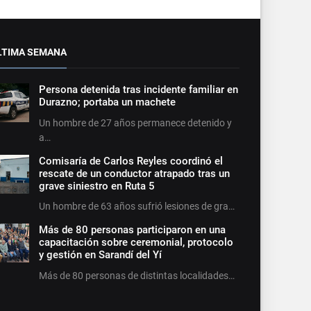
LTIMA SEMANA
Persona detenida tras incidente familiar en
Durazno; portaba un machete
Un hombre de 27 años permanece detenido y
a…
Comisaría de Carlos Reyles coordinó el
rescate de un conductor atrapado tras un
grave siniestro en Ruta 5
Un hombre de 63 años sufrió lesiones de gra…
Más de 80 personas participaron en una
capacitación sobre ceremonial, protocolo
y gestión en Sarandí del Yí
Más de 80 personas de distintas localidades…