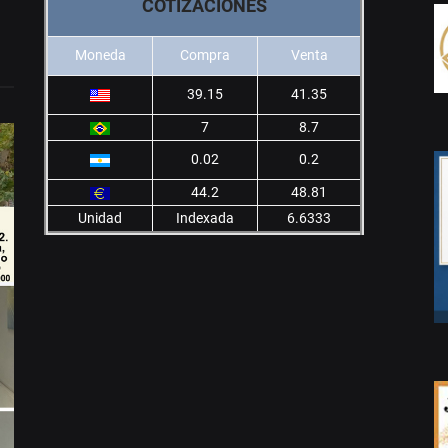
COTIZACIONES
Moneda
Compra
Venta
39.15
41.35
7
8.7
0.02
0.2
44.2
48.81
Unidad
Indexada
6.6333