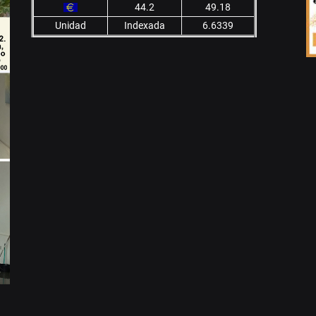
44.2
49.18
Unidad
Indexada
6.6339