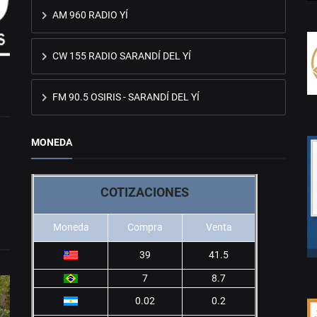
AM 960 RADIO YÍ
CW 155 RADIO SARANDÍ DEL YÍ
FM 90.5 OSIRIS - SARANDÍ DEL YÍ
MONEDA
COTIZACIONES
Moneda
Compra
Venta
39
41.5
7
8.7
0.02
0.2