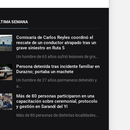
LTIMA SEMANA
Comisaría de Carlos Reyles coordinó el
rescate de un conductor atrapado tras un
grave siniestro en Ruta 5
Un hombre de 63 años sufrió lesiones de gra…
Persona detenida tras incidente familiar en
Durazno; portaba un machete
Un hombre de 27 años permanece detenido y
a…
Más de 80 personas participaron en una
capacitación sobre ceremonial, protocolo
y gestión en Sarandí del Yí
Más de 80 personas de distintas localidades…