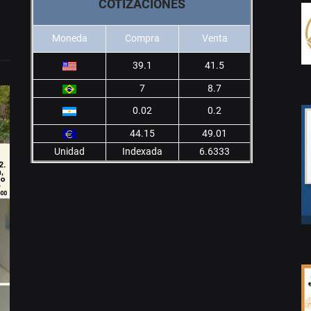
COTIZACIONES
Moneda
Compra
Venta
39.1
41.5
7
8.7
0.02
0.2
44.15
49.01
Unidad
Indexada
6.6333