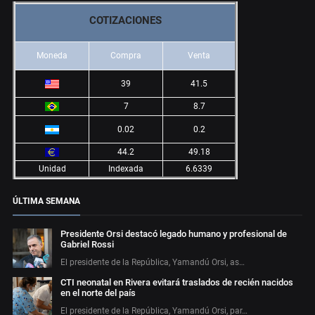
COTIZACIONES
Moneda
Compra
Venta
39
41.5
7
8.7
0.02
0.2
44.2
49.18
Unidad
Indexada
6.6339
ÚLTIMA SEMANA
Presidente Orsi destacó legado humano y profesional de
Gabriel Rossi
El presidente de la República, Yamandú Orsi, as…
CTI neonatal en Rivera evitará traslados de recién nacidos
en el norte del país
El presidente de la República, Yamandú Orsi, par…