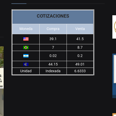
COTIZACIONES
Moneda
Compra
Venta
39.1
41.5
7
8.7
0.02
0.2
44.15
49.01
Unidad
Indexada
6.6333