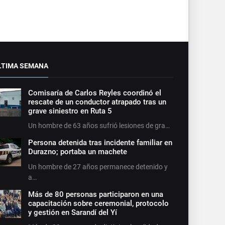
LTIMA SEMANA
Comisaría de Carlos Reyles coordinó el
rescate de un conductor atrapado tras un
grave siniestro en Ruta 5
Un hombre de 63 años sufrió lesiones de gra…
Persona detenida tras incidente familiar en
Durazno; portaba un machete
Un hombre de 27 años permanece detenido y
a…
Más de 80 personas participaron en una
capacitación sobre ceremonial, protocolo
y gestión en Sarandí del Yí