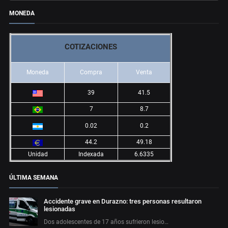
MONEDA
COTIZACIONES
Moneda
Compra
Venta
39
41.5
7
8.7
0.02
0.2
44.2
49.18
Unidad
Indexada
6.6335
ÚLTIMA SEMANA
Accidente grave en Durazno: tres personas resultaron
lesionadas
Dos adolescentes de 17 años sufrieron lesio…