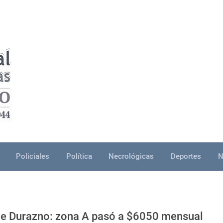
Policiales
Política
Necrológicas
Deportes
N
 de Durazno: zona A pasó a $6050 mensual