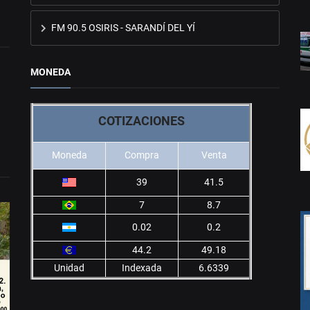
FM 90.5 OSIRIS - SARANDÍ DEL YÍ
MONEDA
COTIZACIONES
Moneda
Compra
Venta
39
41.5
7
8.7
0.02
0.2
44.2
49.18
Unidad
Indexada
6.6339