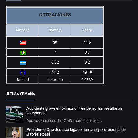
COTIZACIONES
Moneda
Compra
Venta
39
41.5
7
8.7
0.02
0.2
44.2
49.18
Unidad
Indexada
6.6339
ÚLTIMA SEMANA
Accidente grave en Durazno: tres personas resultaron
lesionadas
Dos adolescentes de 17 años sufrieron lesio…
Presidente Orsi destacó legado humano y profesional de
Gabriel Rossi