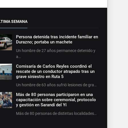
LTIMA SEMANA
Persona detenida tras incidente familiar en
Durazno; portaba un machete
Un hombre de 27 años permanece detenido y
a…
Comisaría de Carlos Reyles coordinó el
rescate de un conductor atrapado tras un
grave siniestro en Ruta 5
Un hombre de 63 años sufrió lesiones de gra…
Más de 80 personas participaron en una
capacitación sobre ceremonial, protocolo
y gestión en Sarandí del Yí
Más de 80 personas de distintas localidades…