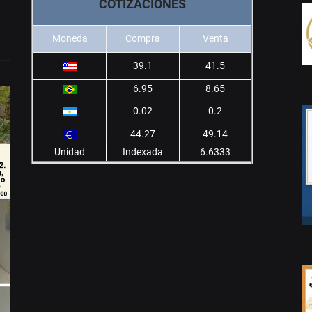
COTIZACIONES
Moneda
Compra
Venta
39.1
41.5
6.95
8.65
0.02
0.2
44.27
49.14
Unidad
Indexada
6.6333