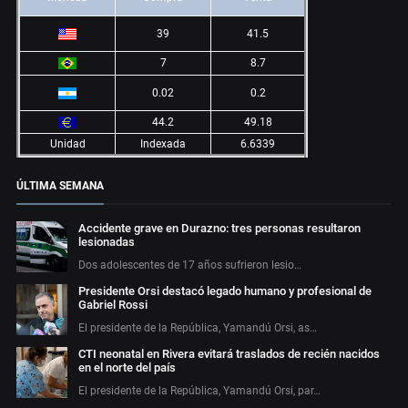
39
41.5
7
8.7
0.02
0.2
44.2
49.18
Unidad
Indexada
6.6339
ÚLTIMA SEMANA
Accidente grave en Durazno: tres personas resultaron
lesionadas
Dos adolescentes de 17 años sufrieron lesio…
Presidente Orsi destacó legado humano y profesional de
Gabriel Rossi
El presidente de la República, Yamandú Orsi, as…
CTI neonatal en Rivera evitará traslados de recién nacidos
en el norte del país
El presidente de la República, Yamandú Orsi, par…