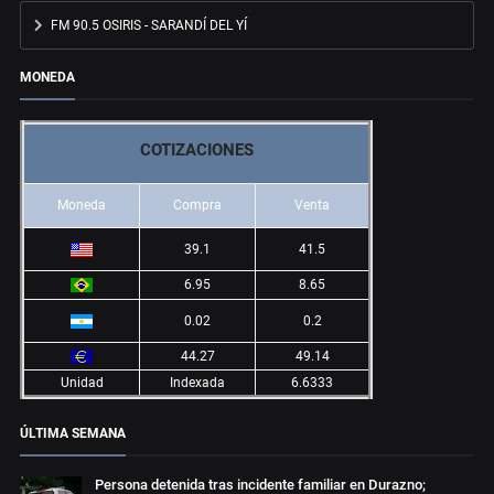
FM 90.5 OSIRIS - SARANDÍ DEL YÍ
MONEDA
COTIZACIONES
Moneda
Compra
Venta
39.1
41.5
6.95
8.65
0.02
0.2
44.27
49.14
Unidad
Indexada
6.6333
ÚLTIMA SEMANA
Persona detenida tras incidente familiar en Durazno;