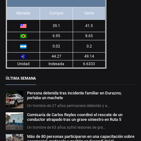
Moneda
Compra
Venta
39.1
41.5
6.95
8.65
0.02
0.2
44.27
49.14
Unidad
Indexada
6.6333
ÚLTIMA SEMANA
Persona detenida tras incidente familiar en Durazno;
portaba un machete
Un hombre de 27 años permanece detenido y a…
Comisaría de Carlos Reyles coordinó el rescate de un
conductor atrapado tras un grave siniestro en Ruta 5
Un hombre de 63 años sufrió lesiones de gra…
Más de 80 personas participaron en una capacitación sobre