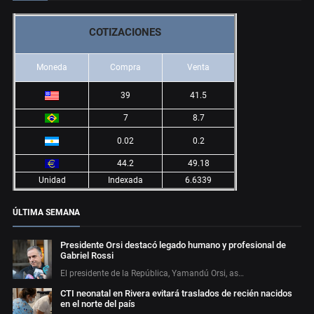
COTIZACIONES
Moneda
Compra
Venta
39
41.5
7
8.7
0.02
0.2
44.2
49.18
Unidad
Indexada
6.6339
ÚLTIMA SEMANA
Presidente Orsi destacó legado humano y profesional de
Gabriel Rossi
El presidente de la República, Yamandú Orsi, as…
CTI neonatal en Rivera evitará traslados de recién nacidos
en el norte del país