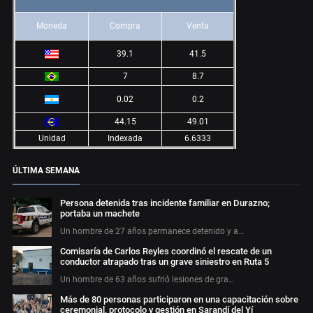
Moneda
Compra
Venta
39.1
41.5
7
8.7
0.02
0.2
44.15
49.01
Unidad
Indexada
6.6333
ÚLTIMA SEMANA
Persona detenida tras incidente familiar en Durazno;
portaba un machete
Un hombre de 27 años permanece detenido y a…
Comisaría de Carlos Reyles coordinó el rescate de un
conductor atrapado tras un grave siniestro en Ruta 5
Un hombre de 63 años sufrió lesiones de gra…
Más de 80 personas participaron en una capacitación sobre
ceremonial, protocolo y gestión en Sarandí del Yí