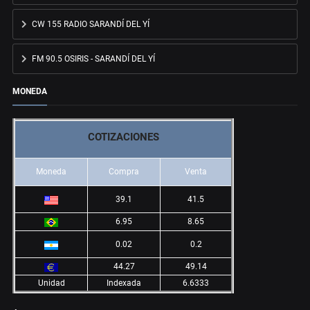
CW 155 RADIO SARANDÍ DEL YÍ
FM 90.5 OSIRIS - SARANDÍ DEL YÍ
MONEDA
COTIZACIONES
Moneda
Compra
Venta
39.1
41.5
6.95
8.65
0.02
0.2
44.27
49.14
Unidad
Indexada
6.6333