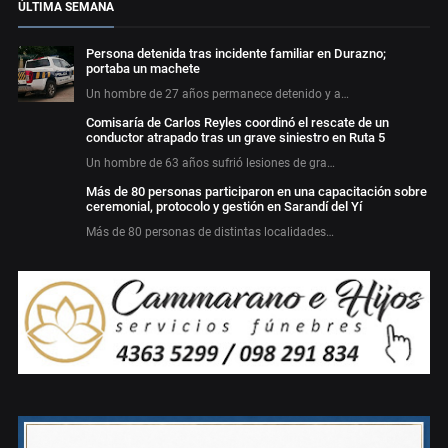
ÚLTIMA SEMANA
Persona detenida tras incidente familiar en Durazno;
portaba un machete
Un hombre de 27 años permanece detenido y a…
Comisaría de Carlos Reyles coordinó el rescate de un
conductor atrapado tras un grave siniestro en Ruta 5
Un hombre de 63 años sufrió lesiones de gra…
Más de 80 personas participaron en una capacitación sobre
ceremonial, protocolo y gestión en Sarandí del Yí
Más de 80 personas de distintas localidades…