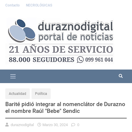
Contacto
NECROLÓGICAS
Actualidad
Política
Barité pidió integrar al nomenclátor de Durazno
el nombre Raúl "Bebe" Sendic
duraznodigital
Marzo 30, 2024
0