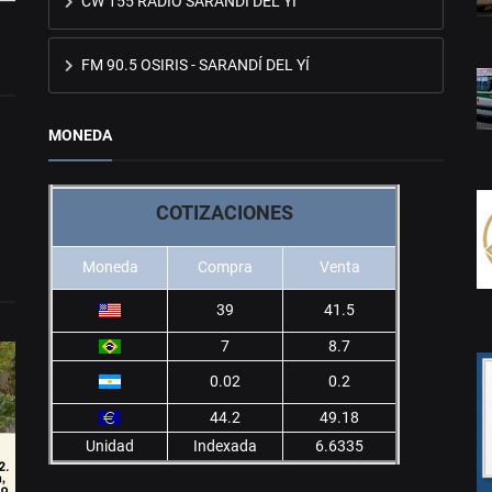
CW 155 RADIO SARANDÍ DEL YÍ
FM 90.5 OSIRIS - SARANDÍ DEL YÍ
MONEDA
COTIZACIONES
Moneda
Compra
Venta
39
41.5
7
8.7
0.02
0.2
44.2
49.18
Unidad
Indexada
6.6335