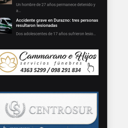
Un hombre de 27 años permanece detenido y
a…
Accidente grave en Durazno: tres personas
resultaron lesionadas
Dos adolescentes de 17 años sufrieron lesio…