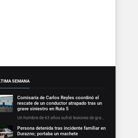
LTIMA SEMANA
Comisaría de Carlos Reyles coordinó el
rescate de un conductor atrapado tras un
grave siniestro en Ruta 5
Un hombre de 63 años sufrió lesiones de gra…
Persona detenida tras incidente familiar en
Durazno; portaba un machete