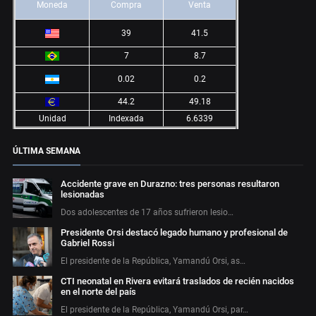
Moneda
Compra
Venta
39
41.5
7
8.7
0.02
0.2
44.2
49.18
Unidad
Indexada
6.6339
ÚLTIMA SEMANA
Accidente grave en Durazno: tres personas resultaron
lesionadas
Dos adolescentes de 17 años sufrieron lesio…
Presidente Orsi destacó legado humano y profesional de
Gabriel Rossi
El presidente de la República, Yamandú Orsi, as…
CTI neonatal en Rivera evitará traslados de recién nacidos
en el norte del país
El presidente de la República, Yamandú Orsi, par…