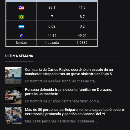
39.1
41.5
7
8.7
0.02
0.2
44.15
49.01
Unidad
Indexada
6.6335
ÚLTIMA SEMANA
Comisaría de Carlos Reyles coordinó el rescate de un
conductor atrapado tras un grave siniestro en Ruta 5
Un hombre de 63 años sufrió lesiones de gra…
Persona detenida tras incidente familiar en Durazno;
portaba un machete
Un hombre de 27 años permanece detenido y a…
Más de 80 personas participaron en una capacitación sobre
ceremonial, protocolo y gestión en Sarandí del Yí
Más de 80 personas de distintas localidades…