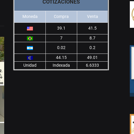
COTIZACIONES
Moneda
Compra
Venta
39.1
41.5
7
8.7
0.02
0.2
44.15
49.01
Unidad
Indexada
6.6333