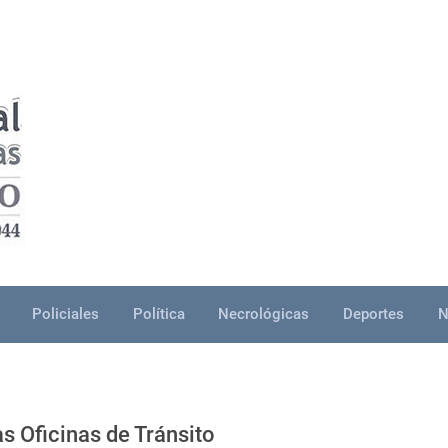
Policiales
Política
Necrológicas
Deportes
N
as Oficinas de Tránsito