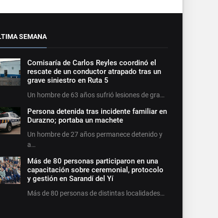
LTIMA SEMANA
Comisaría de Carlos Reyles coordinó el
rescate de un conductor atrapado tras un
grave siniestro en Ruta 5
Un hombre de 63 años sufrió lesiones de gra…
Persona detenida tras incidente familiar en
Durazno; portaba un machete
Un hombre de 27 años permanece detenido y
a…
Más de 80 personas participaron en una
capacitación sobre ceremonial, protocolo
y gestión en Sarandí del Yí
Más de 80 personas de distintas localidades…