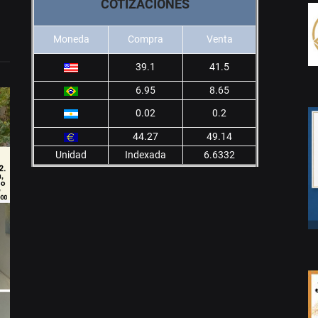
COTIZACIONES
Moneda
Compra
Venta
39.1
41.5
6.95
8.65
0.02
0.2
44.27
49.14
Unidad
Indexada
6.6332