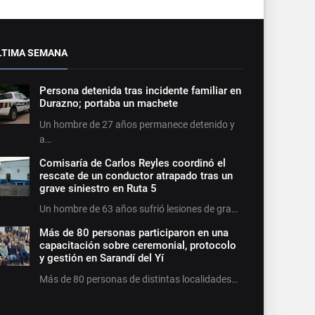
LTIMA SEMANA
Persona detenida tras incidente familiar en
Durazno; portaba un machete
Un hombre de 27 años permanece detenido y
a…
Comisaría de Carlos Reyles coordinó el
rescate de un conductor atrapado tras un
grave siniestro en Ruta 5
Un hombre de 63 años sufrió lesiones de gra…
Más de 80 personas participaron en una
capacitación sobre ceremonial, protocolo
y gestión en Sarandí del Yí
Más de 80 personas de distintas localidades…