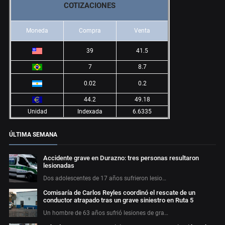
COTIZACIONES
Moneda
Compra
Venta
39
41.5
7
8.7
0.02
0.2
44.2
49.18
Unidad
Indexada
6.6335
ÚLTIMA SEMANA
Accidente grave en Durazno: tres personas resultaron
lesionadas
Dos adolescentes de 17 años sufrieron lesio…
Comisaría de Carlos Reyles coordinó el rescate de un
conductor atrapado tras un grave siniestro en Ruta 5
Un hombre de 63 años sufrió lesiones de gra…