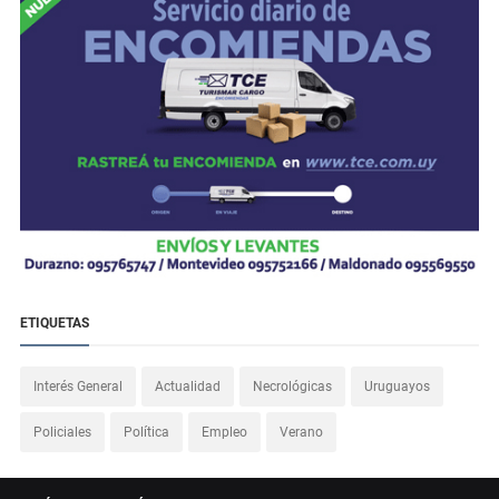
ETIQUETAS
Interés General
Actualidad
Necrológicas
Uruguayos
Policiales
Política
Empleo
Verano