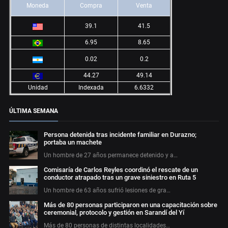
Moneda
Compra
Venta
39.1
41.5
6.95
8.65
0.02
0.2
44.27
49.14
Unidad
Indexada
6.6332
ÚLTIMA SEMANA
Persona detenida tras incidente familiar en Durazno;
portaba un machete
Un hombre de 27 años permanece detenido y a…
Comisaría de Carlos Reyles coordinó el rescate de un
conductor atrapado tras un grave siniestro en Ruta 5
Un hombre de 63 años sufrió lesiones de gra…
Más de 80 personas participaron en una capacitación sobre
ceremonial, protocolo y gestión en Sarandí del Yí
Más de 80 personas de distintas localidades…