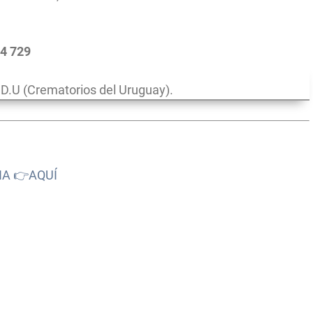
54 729
.U (Crematorios del Uruguay).
NA 👉AQUÍ