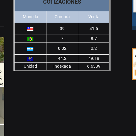
COTIZACIONES
Moneda
Compra
Venta
39
41.5
7
8.7
0.02
0.2
44.2
49.18
Unidad
Indexada
6.6339