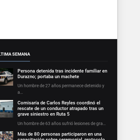
LTIMA SEMANA
Persona detenida tras incidente familiar en
Durazno; portaba un machete
Un hombre de 27 años permanece detenido y
a…
Comisaría de Carlos Reyles coordinó el
rescate de un conductor atrapado tras un
grave siniestro en Ruta 5
Un hombre de 63 años sufrió lesiones de gra…
Más de 80 personas participaron en una
capacitación sobre ceremonial, protocolo