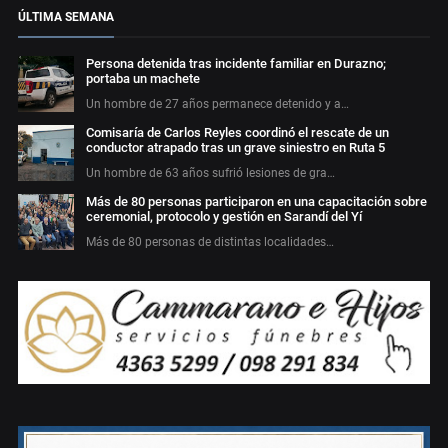
ÚLTIMA SEMANA
Persona detenida tras incidente familiar en Durazno;
portaba un machete
Un hombre de 27 años permanece detenido y a…
Comisaría de Carlos Reyles coordinó el rescate de un
conductor atrapado tras un grave siniestro en Ruta 5
Un hombre de 63 años sufrió lesiones de gra…
Más de 80 personas participaron en una capacitación sobre
ceremonial, protocolo y gestión en Sarandí del Yí
Más de 80 personas de distintas localidades…