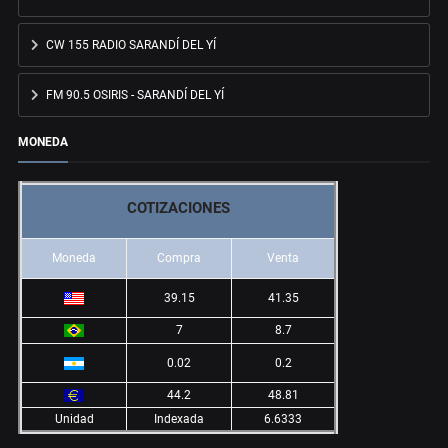
CW 155 RADIO SARANDÍ DEL YÍ
FM 90.5 OSIRIS - SARANDÍ DEL YÍ
MONEDA
COTIZACIONES
Moneda
Compra
Venta
39.15
41.35
7
8.7
0.02
0.2
44.2
48.81
Unidad
Indexada
6.6333