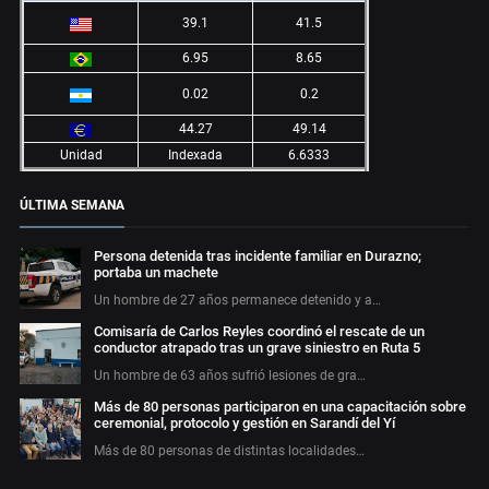
39.1
41.5
6.95
8.65
0.02
0.2
44.27
49.14
Unidad
Indexada
6.6333
ÚLTIMA SEMANA
Persona detenida tras incidente familiar en Durazno;
portaba un machete
Un hombre de 27 años permanece detenido y a…
Comisaría de Carlos Reyles coordinó el rescate de un
conductor atrapado tras un grave siniestro en Ruta 5
Un hombre de 63 años sufrió lesiones de gra…
Más de 80 personas participaron en una capacitación sobre
ceremonial, protocolo y gestión en Sarandí del Yí
Más de 80 personas de distintas localidades…